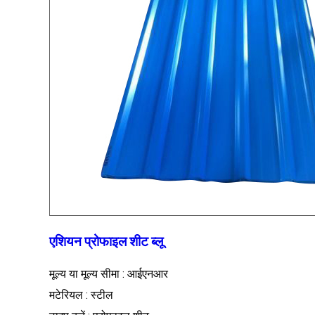
एशियन प्रोफाइल शीट ब्लू
मूल्य या मूल्य सीमा : आईएनआर
मटेरियल : स्टील