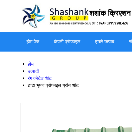
शशांक क्रिएशन
GST : 07APQPP7228E4ZG
होम पेज
कंपनी प्रोफाइल
हमारे उत्पाद
सं
होम
उत्पादों
रंग कोटेड शीट
टाटा भूषण प्रोफाइल ग्रीन शीट